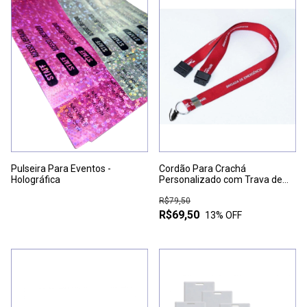
Pulseira Para Eventos -
Cordão Para Crachá
Holográfica
Personalizado com Trava de
Segurança - PACOTE COM 10
UNIDADES
R$79,50
R$69,50
13
% OFF