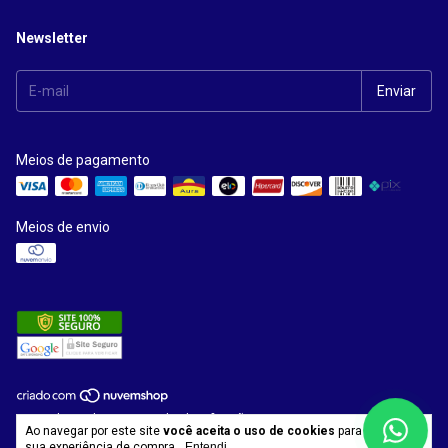
Newsletter
Meios de pagamento
Meios de envio
Copyright Kards Sistemas de Identificação - 13942358000185 - 2026.
Ao navegar por este site
você aceita o uso de cookies
para agilizar a
Todos os direitos reservados.
sua experiência de compra.
Entendi