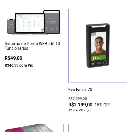
Sistema de Ponto WEB até 10
Funcionários
R$49,00
R$46,55
com
Pix
Evo Facial 70
R$2.599,00
R$2.199,00
15
% OFF
12
x
de
R$226,20