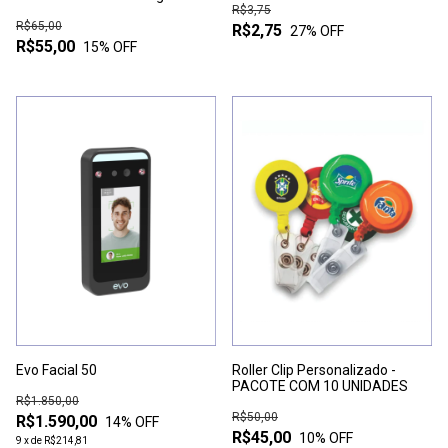
Jacaré - PACOTE COM 10
R$3,75
UNIDADES
R$65,00
R$2,75
27
% OFF
R$55,00
15
% OFF
Evo Facial 50
Roller Clip Personalizado -
PACOTE COM 10 UNIDADES
R$1.850,00
R$50,00
R$1.590,00
14
% OFF
R$45,00
10
% OFF
9
x
de
R$214,81