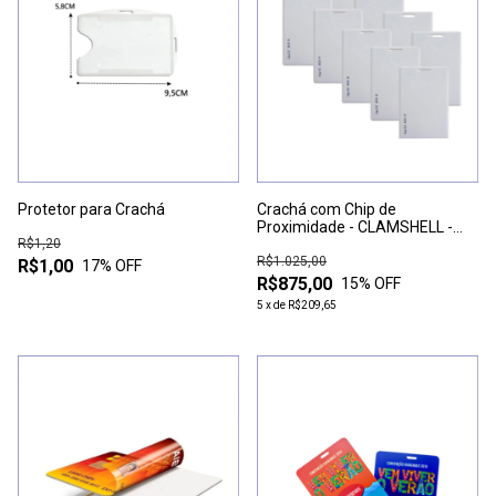
Protetor para Crachá
Crachá com Chip de
Proximidade - CLAMSHELL -
R$1,20
100 UNIDADES
R$1.025,00
R$1,00
17
% OFF
R$875,00
15
% OFF
5
x
de
R$209,65