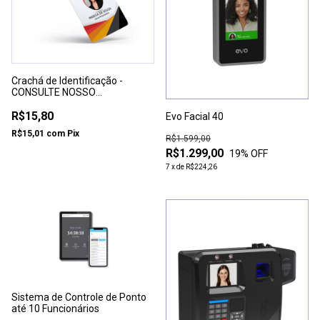
Crachá de Identificação -
CONSULTE NOSSO
ATENDIMENTO PARA
ORÇAMENTO
R$15,80
Evo Facial 40
PERSONALIZADO
R$15,01
com
Pix
R$1.599,00
R$1.299,00
19
% OFF
7
x
de
R$224,26
Sistema de Controle de Ponto
até 10 Funcionários